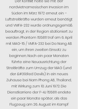
Der Konflikt holte sie mit der
nordvietnamesischen Invasion im
Süden im März 1972 erneut ein –
Luftstreitkräfte wurden erneut benötigt
und VMFA-232 wurde ordnungsgemäß
beauftragt, in der Region stationiert zu
werden. Phantom 155811 traf am 6. April
mit MAG-15 / VMFA-232 bei Da Nang AB
ein, um ihren zweiten Einsatz zu
beginnen. Nach ein paar Monaten
führte eine Neuausrichtung der
Streitkräfte zum Umzug der MAG (und
der &#39;Red Devils) in ein neues
Zuhause bei Nam Phong AB, Thailand,
mit Wirkung zum 10. Juni 1972. Die
Dienstkarriere der F-4J 155811 endete
ein paar Monate später, als das
Flugzeug am 26. August im Kampf