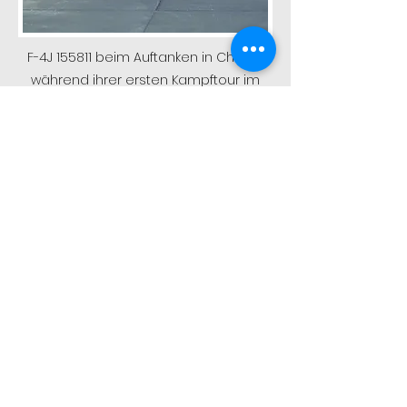
F-4J 155811 beim Auftanken in Chu Lai
während ihrer ersten Kampftour im
Jahr 1969.
(KR Anderson über Richard Davies
Collection)
Auf unserer Website finden Sie
hochwertige Modellbausätze, Bücher
und Zubehör. Alles, was der
Modellbauer braucht, ist online
verfügbar, einschließlich unserer
eigenen „Superkits“ von WIngman