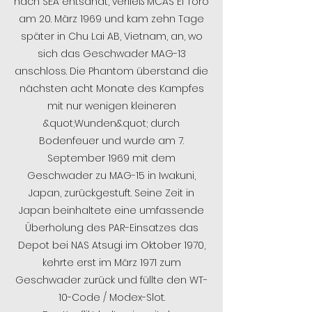
nach SEA entsandt, verließ MCAS El Toro
am 20. März 1969 und kam zehn Tage
später in Chu Lai AB, Vietnam, an, wo
sich das Geschwader MAG-13
anschloss. Die Phantom überstand die
nächsten acht Monate des Kampfes
mit nur wenigen kleineren
&quot;Wunden&quot; durch
Bodenfeuer und wurde am 7.
September 1969 mit dem
Geschwader zu MAG-15 in Iwakuni,
Japan, zurückgestuft. Seine Zeit in
Japan beinhaltete eine umfassende
Überholung des PAR-Einsatzes das
Depot bei NAS Atsugi im Oktober 1970,
kehrte erst im März 1971 zum
Geschwader zurück und füllte den WT-
10-Code / Modex-Slot.