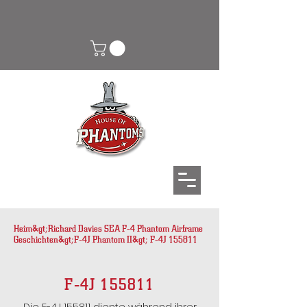
Heim
&gt;
Richard Davies SEA F-4 Phantom Airframe
Geschichten
&gt;
F-4J Phantom II
&gt; F-4J 155811
F-4J 155811
Die F-4J 155811 diente während ihrer