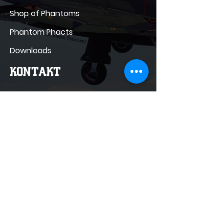
Shop of Phantoms
Phantom Phacts
Downloads
KONTAKT
info@shopofphantoms.com
+49(0)9131
52828
Wetterkreuz 13, 91058 Erlangen
Deutschland
SHOP