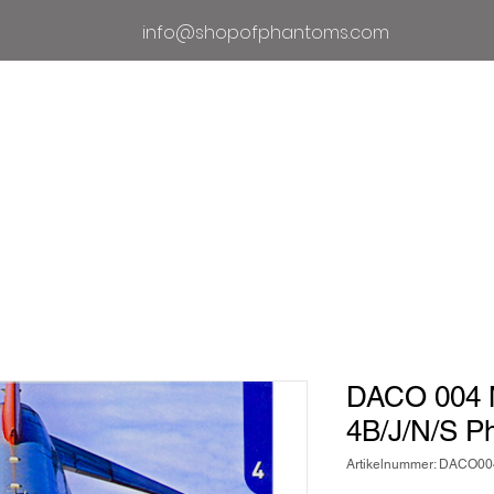
info@shopofphantoms.com
Um
Geschäft der Phantome
Phan
DACO 004 
4B/J/N/S Ph
Artikelnummer: DACO00