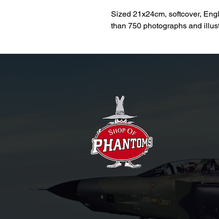
Sized 21x24cm, softcover, Engli
than 750 photographs and illust