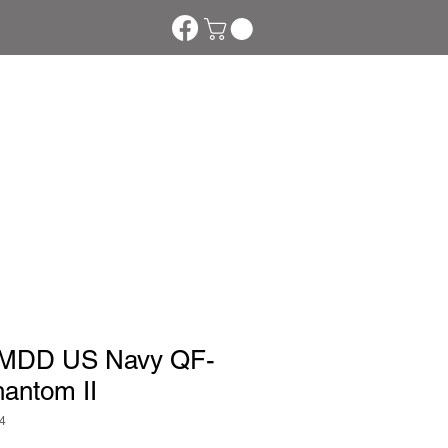
tom Phakte
More
MDD US Navy QF-
antom II
4