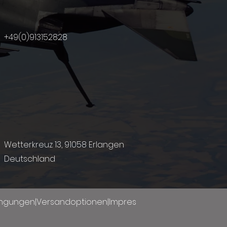
+49(0)9131
52828
Wetterkreuz 13, 91058 Erlangen
Deutschland
ingungen
|
Versandoptionen
|
Impres