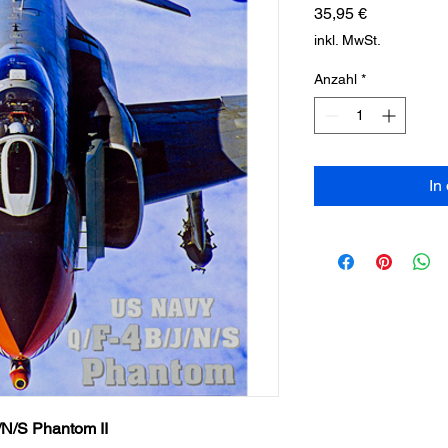
Preis
35,95 €
inkl. MwSt.
Anzahl
*
In
/S Phantom II