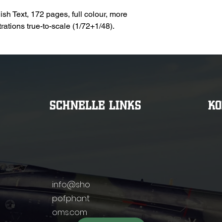
sh Text, 172 pages, full colour, more
rations true-to-scale (1/72+1/48).
SCHNELLE LINKS
K
info@sho
pofphant
oms.com