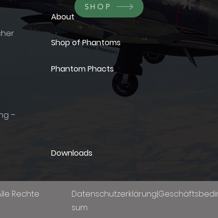
SHOP
About
cher
Shop of Phantoms
Phantom Phacts
ing –
Downloads
lle Rechte
Datenschutzerklärung
|
Geschäftsbed
sum