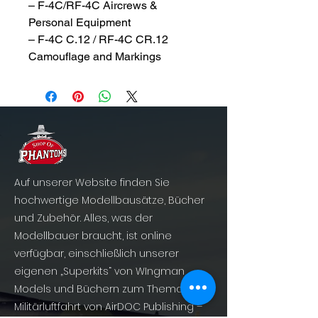
– F-4C/RF-4C Aircrews &
Personal Equipment
– F-4C C.12 / RF-4C CR.12
Camouflage and Markings
Auf unserer Website finden Sie
hochwertige Modellbausätze, Bücher
und Zubehör. Alles, was der
Modellbauer braucht, ist online
verfügbar, einschließlich unserer
eigenen „Superkits“ von WIngman
Models und Büchern zum Thema
Militärluftfahrt von AirDOC Publishing –