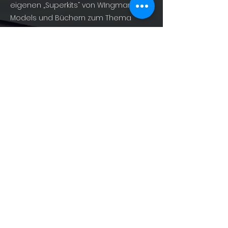
eigenen „Superkits“ von WIngman
Models und Büchern zum Thema
Militärluftfahrt von AirDOC Publishing –
For Enthusiasts, By Enthusiasts!
info@shopofphantoms.com
About
Shop of Phantoms
Phantom Phacts
Downloads
KONTAKT
info@shopofphantoms.com
+49(0)9131
52828