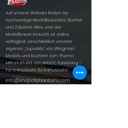
Auf unserer Website finden Sie
hochwertige Modellbausätze, Bücher
und Zubehör. Alles, was der
Modellbauer braucht, ist online
verfügbar, einschließlich unserer
eigenen „Superkits“ von WIngman
Models und Büchern zum Thema
Militärluftfahrt von AirDOC Publishing –
For Enthusiasts, By Enthusiasts!
info@shopofphantoms.com
About
Shop of Phantoms
Phantom Phacts
Downloads