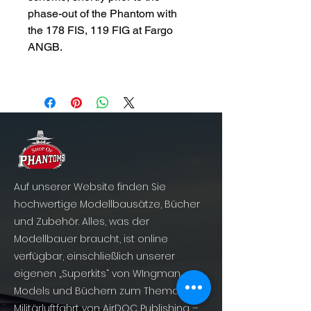
phase-out of the Phantom with
the 178 FIS, 119 FIG at Fargo
ANGB.
Auf unserer Website finden Sie
hochwertige Modellbausätze, Bücher
und Zubehör. Alles, was der
Modellbauer braucht, ist online
verfügbar, einschließlich unserer
eigenen „Superkits“ von WIngman
Models und Büchern zum Thema
Militärluftfahrt von AirDOC Publishing –