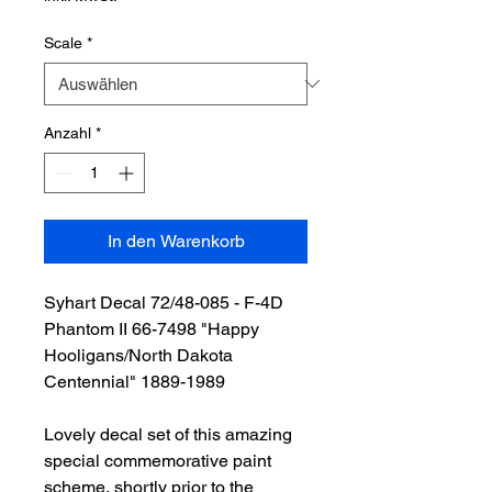
Scale
*
Anzahl
*
In den Warenkorb
Syhart Decal 72/48-085 - F-4D
Phantom II 66-7498 "Happy
Hooligans/North Dakota
Centennial" 1889-1989
Lovely decal set of this amazing
special commemorative paint
scheme, shortly prior to the