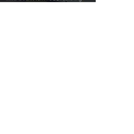
For Enthusiasts, By Enthusiasts!
info@shopofphantoms.com
About
Shop of Phantoms
Phantom Phacts
Downloads
KONTAKT
info@shopofphantoms.com
+49(0)9131
52828
Wetterkreuz 13, 91058 Erlangen
Deutschland